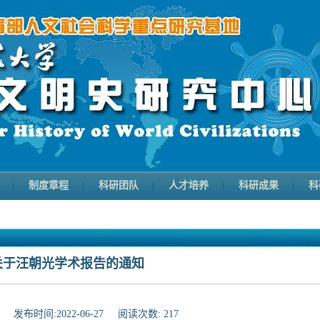
|
制度章程
|
科研团队
|
人才培养
|
科研成果
|
科
关于汪朝光学术报告的通知
:
发布时间:
2022-06-27
阅读次数:
217